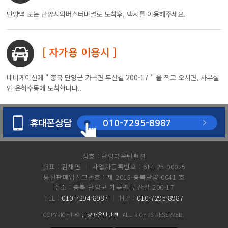
단양역 또는 단양시외버스터미널로 도착후, 택시를 이용해주세요.
[ 자가용 이용시 ]
네비게이션에 " 충북 단양군 가곡면 두산길 200-17 " 을 찍고 오시면, 사무실
인 은하수동에 도착합니다..
010-7295-8987
상호 : 단양마운틴펜션
대표 : 김채연
사업자등록번호 : 614-25-00025
|
통신판매업신고번호 : 제 2015-충북단양-0041 호
주소 : 충북 단양군 가곡면 두산길 200-17
TEL :
010-7294-8987
H.P :
010-7295-8987
|
COPYRIGHT ©
단양마운틴펜션
. ALL RIGHTS RESERVED.